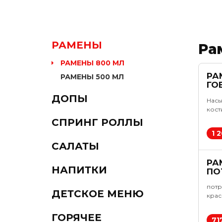
РАМЕНЫ
Ра
РАМЕНЫ 800 МЛ
РА
РАМЕНЫ 500 МЛ
ГО
ДОПЫ
Насы
кост
свеж
СПРИНГ РОЛЛЫ
8
масл
1 
собс
8
САЛАТЫ
реце
8
РА
НАПИТКИ
ПО
потр
ДЕТСКОЕ МЕНЮ
крас
с
ГОРЯЧЕЕ
71