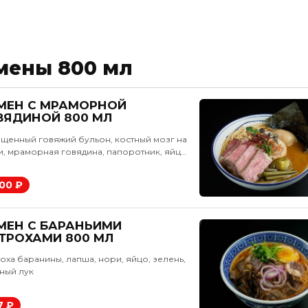
мены 800 мл
МЕН С МРАМОРНОЙ
ВЯДИНОЙ 800 МЛ
щенный говяжий бульон, костный мозг на
и, мраморная говядина, папоротник, яйцо
ее, сливочное масло, ароматические
00мл не острый
а, специи, зелень. Лапша рамен
200 ₽
твенного производства по традиционной
00мл средне-острый
птуре Японии
00мл острый
МЕН С БАРАНЬИМИ
ТРОХАМИ 800 МЛ
оха баранины, лапша, нори, яйцо, зелень,
ный лук
редне-острый 0,8
острый 0,8
7 ₽